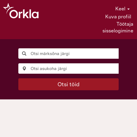
Keel
Kuva profiil
Töötaja
sisselogimine
Otsi töid