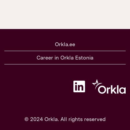
Orkla.ee
Career in Orkla Estonia
A
v
a
n
e
b
u
u
© 2024 Orkla. All rights reserved
e
l