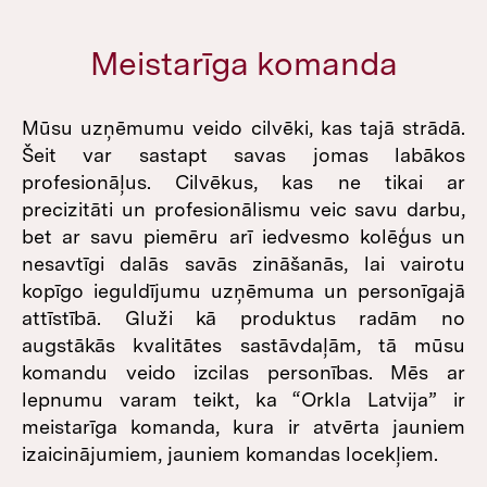
Meistarīga komanda
Mūsu uzņēmumu veido cilvēki, kas tajā strādā.
Šeit var sastapt savas jomas labākos
profesionāļus. Cilvēkus, kas ne tikai ar
precizitāti un profesionālismu veic savu darbu,
bet ar savu piemēru arī iedvesmo kolēģus un
nesavtīgi dalās savās zināšanās, lai vairotu
kopīgo ieguldījumu uzņēmuma un personīgajā
attīstībā. Gluži kā produktus radām no
augstākās kvalitātes sastāvdaļām, tā mūsu
komandu veido izcilas personības. Mēs ar
lepnumu varam teikt, ka “Orkla Latvija” ir
meistarīga komanda, kura ir atvērta jauniem
izaicinājumiem, jauniem komandas locekļiem.