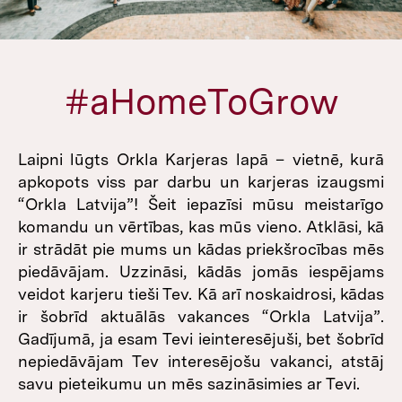
#aHomeToGrow
Laipni lūgts Orkla Karjeras lapā – vietnē, kurā
apkopots viss par darbu un karjeras izaugsmi
“Orkla Latvija”! Šeit iepazīsi mūsu meistarīgo
komandu un vērtības, kas mūs vieno. Atklāsi, kā
ir strādāt pie mums un kādas priekšrocības mēs
piedāvājam. Uzzināsi, kādās jomās iespējams
veidot karjeru tieši Tev. Kā arī noskaidrosi, kādas
ir šobrīd aktuālās vakances “Orkla Latvija”.
Gadījumā, ja esam Tevi ieinteresējuši, bet šobrīd
nepiedāvājam Tev interesējošu vakanci, atstāj
savu pieteikumu un mēs sazināsimies ar Tevi.