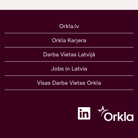
Orkla.lv
Orkla Karjera
Darba Vietas Latvijā
Jobs in Latvia
Visas Darba Vietas Orkla
A
t
v
e
r
a