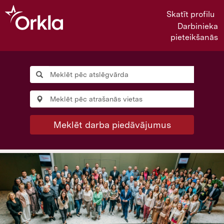
Skatīt profilu
Darbinieka
pieteikšanās
Meklēt darba piedāvājumus