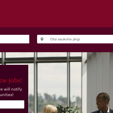
ew jobs!
 will notify
unities!