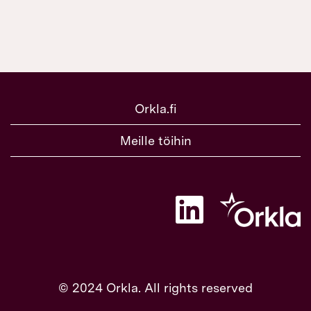
Orkla.fi
Meille töihin
A
v
a
u
t
u
u
u
© 2024 Orkla. All rights reserved
u
d