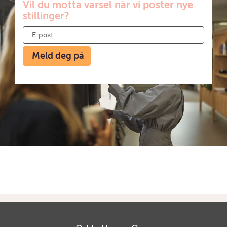
Vil du motta varsel når vi poster nye
stillinger?