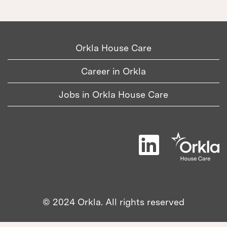
Orkla House Care
Career in Orkla
Jobs in Orkla House Care
Å
b
n
e
r
i
e
n
© 2024 Orkla. All rights reserved
n
y