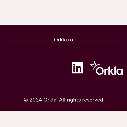
Orkla.ro
S
e
d
e
s
c
h
i
© 2024 Orkla. All rights reserved
d
e
î
n
t