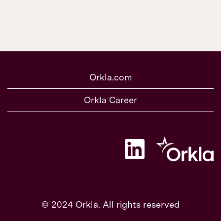
Orkla.com
Orkla Career
W
i
r
d
a
u
f
e
© 2024 Orkla. All rights reserved
i
n