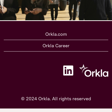
Orkla.com
Orkla Career
W
i
r
d
a
u
f
e
© 2024 Orkla. All rights reserved
i
n
e