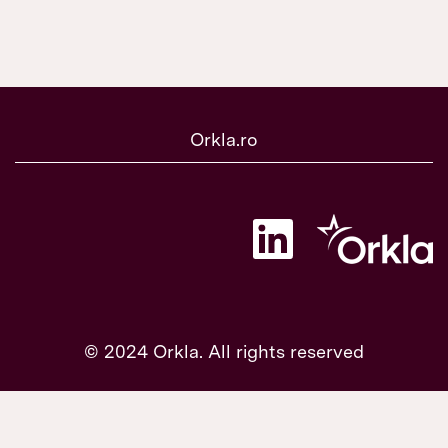
Orkla.ro
S
e
d
e
s
c
h
i
© 2024 Orkla. All rights reserved
d
e
î
n
t