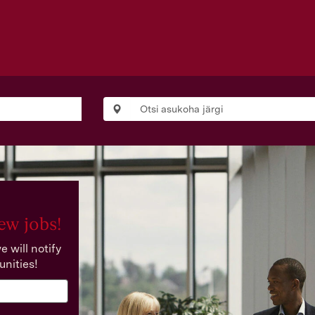
ew jobs!
 will notify
unities!