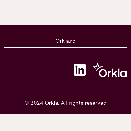
Orkla.ro
S
e
d
e
s
c
h
i
© 2024 Orkla. All rights reserved
d
e
î
n
t