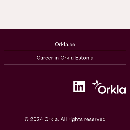
Orkla.ee
Career in Orkla Estonia
A
v
a
n
e
b
u
u
© 2024 Orkla. All rights reserved
e
l