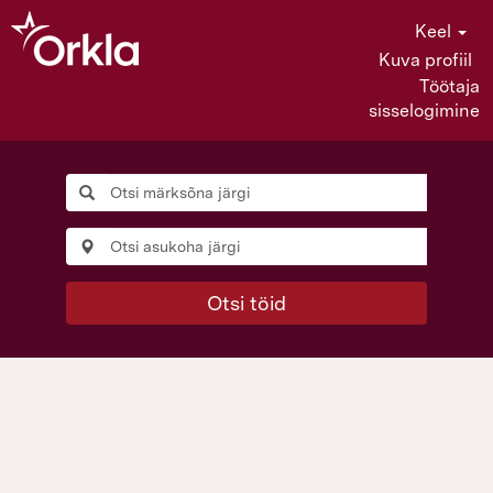
Keel
Kuva profiil
Töötaja
sisselogimine
Otsi töid