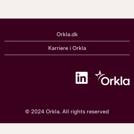
Orkla.dk
Karriere i Orkla
Å
b
n
e
r
i
e
n
© 2024 Orkla. All rights reserved
n
y
f
a