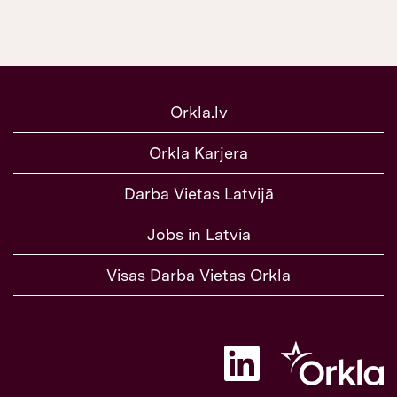
Orkla.lv
Orkla Karjera
Darba Vietas Latvijā
Jobs in Latvia
Visas Darba Vietas Orkla
A
t
v
e