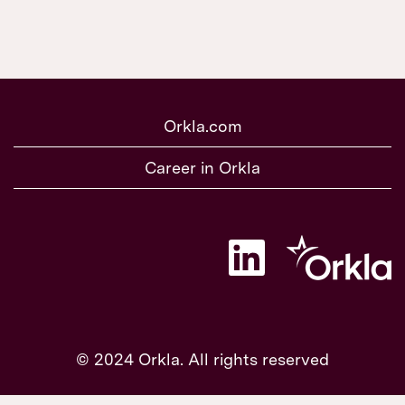
Orkla.com
Career in Orkla
O
t
w
i
e
r
a
s
© 2024 Orkla. All rights reserved
i
ę