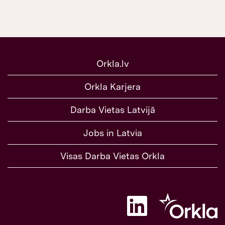
Orkla.lv
Orkla Karjera
Darba Vietas Latvijā
Jobs in Latvia
Visas Darba Vietas Orkla
A
t
v
e