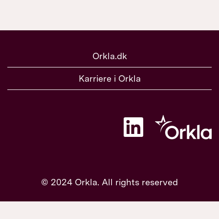
Orkla.dk
Karriere i Orkla
Å
b
n
e
r
i
e
n
© 2024 Orkla. All rights reserved
n
y
f
a