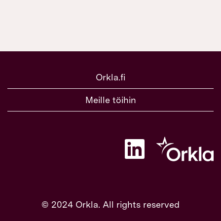
Orkla.fi
Meille töihin
A
v
a
u
t
u
u
u
© 2024 Orkla. All rights reserved
u
d